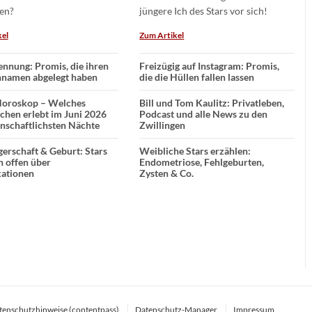
en?
jüngere Ich des Stars vor sich!
kel
Zum Artikel
nnung: Promis, die ihren
Freizügig auf Instagram: Promis,
namen abgelegt haben
die die Hüllen fallen lassen
Horoskop – Welches
Bill und Tom Kaulitz: Privatleben,
chen erlebt im Juni 2026
Podcast und alle News zu den
enschaftlichsten Nächte
Zwillingen
erschaft & Geburt: Stars
Weibliche Stars erzählen:
n offen über
Endometriose, Fehlgeburten,
ationen
Zysten & Co.
tenschutzhinweise (contentpass)
Datenschutz-Manager
Impressum