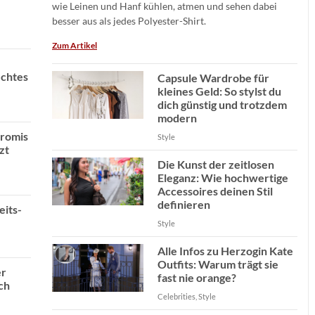
wie Leinen und Hanf kühlen, atmen und sehen dabei
besser aus als jedes Polyester-Shirt.
Zum Artikel
echtes
Capsule Wardrobe für
kleines Geld: So stylst du
dich günstig und trotzdem
modern
Promis
Style
zt
Die Kunst der zeitlosen
Eleganz: Wie hochwertige
Accessoires deinen Stil
definieren
eits-
Style
Alle Infos zu Herzogin Kate
Outfits: Warum trägt sie
er
fast nie orange?
ch
Celebrities, Style