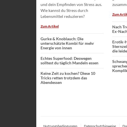
und dein Empfinden von Stress aus.
zusamm
Wie kannst du Stress durch
Zum Arti
Lebensmittel reduzieren?
Zum Artikel
Nach Tre
Ex-Nach
Gurke & Knoblauch: Die
Erotik-
unterschätzte Kombi für mehr
Sternzei
Energie von innen
die leid
Echtes Superfood: Deswegen
Schwang
solltest du täglich Mandeln essen
spreche
Komplik
Keine Zeit zu kochen? Diese 10
Tricks retten trotzdem das
Abendessen
Nutzungsbedingungen
Datenschutzhinweise
Da