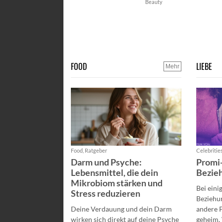
Beauty
FOOD
LIEBE
Mehr
Food, Ratgeber
Celebrities
Darm und Psyche:
Promi-
Lebensmittel, die dein
Bezieh
Mikrobiom stärken und
Bei eini
Stress reduzieren
Beziehun
Deine Verdauung und dein Darm
andere 
wirken sich direkt auf deine Psyche
geheim. 