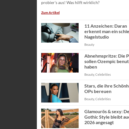
probier's aus! Was hilft wirklich?
Zum Artikel
11 Anzeichen: Daran
erkennt man ein schl
Nagelstudio
Beauty
Abnehmspritze: Die 
sollen Ozempic benut
haben
Beauty, Celebrities
Stars, die ihre Schönh
OPs bereuen
Beauty, Celebrities
Glamourös & sexy: D
Gothic Style bleibt au
2026 angesagt