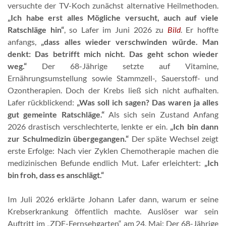
versuchte der TV-Koch zunächst alternative Heilmethoden.
„Ich habe erst alles Mögliche versucht, auch auf viele
Ratschläge hin“
, so Lafer im Juni 2026 zu
Bild
. Er hoffte
anfangs,
„dass alles wieder verschwinden würde. Man
denkt: Das betrifft mich nicht. Das geht schon wieder
weg.“
Der 68-Jährige setzte auf Vitamine,
Ernährungsumstellung sowie Stammzell-, Sauerstoff- und
Ozontherapien. Doch der Krebs ließ sich nicht aufhalten.
Lafer rückblickend:
„Was soll ich sagen? Das waren ja alles
gut gemeinte Ratschläge.“
Als sich sein Zustand Anfang
2026 drastisch verschlechterte, lenkte er ein.
„Ich bin dann
zur Schulmedizin übergegangen.“
Der späte Wechsel zeigt
erste Erfolge: Nach vier Zyklen Chemotherapie machen die
medizinischen Befunde endlich Mut. Lafer erleichtert:
„Ich
bin froh, dass es anschlägt.“
Im Juli 2026 erklärte Johann Lafer dann, warum er seine
Krebserkrankung öffentlich machte. Auslöser war sein
Auftritt im „ZDF-Fernsehgarten“ am 24. Mai: Der 68-Jährige