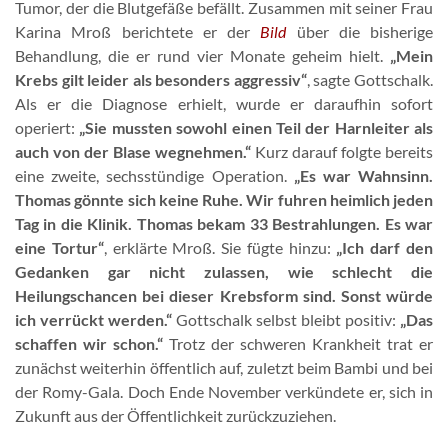
Tumor, der die Blutgefäße befällt. Zusammen mit seiner Frau
Karina Mroß berichtete er der
Bild
über die bisherige
Behandlung, die er rund vier Monate geheim hielt.
„Mein
Krebs gilt leider als besonders aggressiv“
, sagte Gottschalk.
Als er die Diagnose erhielt, wurde er daraufhin sofort
operiert:
„Sie mussten sowohl einen Teil der Harnleiter als
auch von der Blase wegnehmen.“
Kurz darauf folgte bereits
eine zweite, sechsstündige Operation.
„Es war Wahnsinn.
Thomas gönnte sich keine Ruhe. Wir fuhren heimlich jeden
Tag in die Klinik. Thomas bekam 33 Bestrahlungen. Es war
eine Tortur“
, erklärte Mroß. Sie fügte hinzu:
„Ich darf den
Gedanken gar nicht zulassen,
wie schlecht die
Heilungschancen bei dieser Krebsform sind. Sonst würde
ich verrückt werden.“
Gottschalk selbst bleibt positiv:
„Das
schaffen wir schon.“
Trotz der schweren Krankheit trat er
zunächst weiterhin öffentlich auf, zuletzt beim Bambi und bei
der Romy-Gala. Doch Ende November verkündete er, sich in
Zukunft aus der Öffentlichkeit zurückzuziehen.