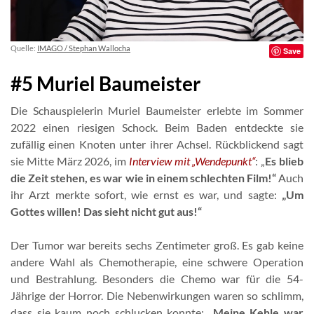
Quelle:
IMAGO / Stephan Wallocha
Save
#5 Muriel Baumeister
Die Schauspielerin Muriel Baumeister erlebte im Sommer
2022 einen riesigen Schock. Beim Baden entdeckte sie
zufällig einen Knoten unter ihrer Achsel. Rückblickend sagt
sie Mitte März 2026, im
Interview mit „Wendepunkt“
: „
Es blieb
die Zeit stehen, es war wie in einem schlechten Film!“
Auch
ihr Arzt merkte sofort, wie ernst es war, und sagte:
„Um
Gottes willen! Das sieht nicht gut aus!“
Der Tumor war bereits sechs Zentimeter groß. Es gab keine
andere Wahl als Chemotherapie, eine schwere Operation
und Bestrahlung. Besonders die Chemo war für die 54-
Jährige der Horror. Die Nebenwirkungen waren so schlimm,
dass sie kaum noch schlucken konnte:
„Meine Kehle war