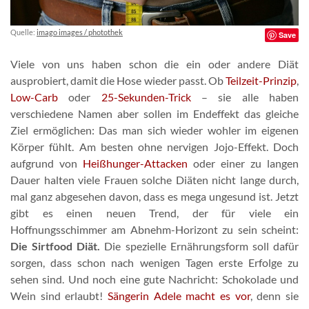
Quelle:
imago images / photothek
Save
Viele von uns haben schon die ein oder andere Diät
ausprobiert, damit die Hose wieder passt. Ob
Teilzeit-Prinzip
,
Low-Carb
oder
25-Sekunden-Trick
– sie alle haben
verschiedene Namen aber sollen im Endeffekt das gleiche
Ziel ermöglichen: Das man sich wieder wohler im eigenen
Körper fühlt. Am besten ohne nervigen Jojo-Effekt. Doch
aufgrund von
Heißhunger-Attacken
oder einer zu langen
Dauer halten viele Frauen solche Diäten nicht lange durch,
mal ganz abgesehen davon, dass es mega ungesund ist. Jetzt
gibt es einen neuen Trend, der für viele ein
Hoffnungsschimmer am Abnehm-Horizont zu sein scheint:
Die Sirtfood Diät.
Die spezielle Ernährungsform soll dafür
sorgen, dass schon nach wenigen Tagen erste Erfolge zu
sehen sind. Und noch eine gute Nachricht: Schokolade und
Wein sind erlaubt!
Sängerin Adele macht es vor
, denn sie