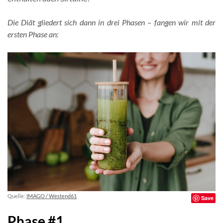
Die Diät gliedert sich dann in drei Phasen – fangen wir mit der
ersten Phase an:
Quelle:
IMAGO / Westend61
Save
Phase #1