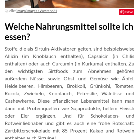
Quelle:
imago images / Westend61
Save
Welche Nahrungsmittel sollte ich
essen?
Stoffe, die als Sirtuin-Aktivatoren gelten, sind beispielsweise
Allicin (im Knoblauch enthalten), Capsaicin (in Chilis
enthalten) oder auch Curcumin (in Kurkuma) enthalten. Zu
den wichtigsten Sirtfoods zum Abnehmen gehören
außerdem Nüsse, sowie Obst und Gemüse wie Äpfel,
Heidelbeeren, Himbeeren, Brokkoli, Grünkohl, Tomaten,
Rucola, Zwiebeln, Knoblauch, Petersilie, Walnüsse und
Cashewkerne. Diese pflanzlichen Lebensmittel kann man
dann mit Proteinquellen wie Sojaprodukte, hellem Fleisch
oder Eier ergänzen. Und für Schokoladen- und
Rotweinliebhaber und gibt es auch eine frohe Botschaft:
Zartbitterschokolade mit 85 Prozent Kakao und Rotwein
enthalten auch Sirtuine!