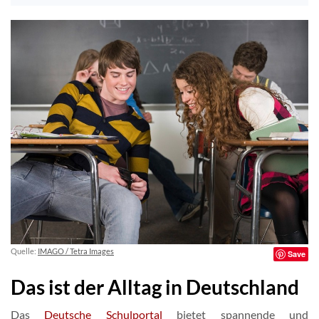
Quelle:
IMAGO / Tetra Images
Save
Das ist der Alltag in Deutschland
Das
Deutsche Schulportal
bietet spannende und