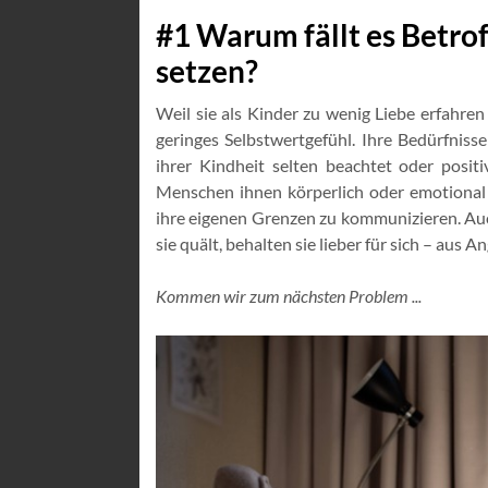
#1 Warum fällt es Betro
setzen?
Weil sie als Kinder zu wenig Liebe erfahren
geringes Selbstwertgefühl. Ihre Bedürfniss
ihrer Kindheit selten beachtet oder posit
Menschen ihnen körperlich oder emotional z
ihre eigenen Grenzen zu kommunizieren. Auch
sie quält, behalten sie lieber für sich – aus 
Kommen wir zum nächsten Problem ...