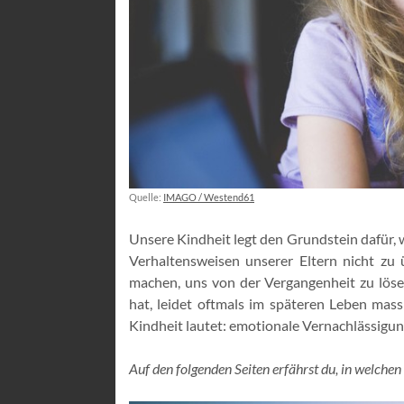
Quelle:
IMAGO / Westend61
Unsere Kindheit legt den Grundstein dafür,
Verhaltensweisen unserer Eltern nicht zu 
machen, uns von der Vergangenheit zu löse
hat, leidet oftmals im späteren Leben massi
Kindheit lautet: emotionale Vernachlässigun
Auf den folgenden Seiten erfährst du, in welchen 