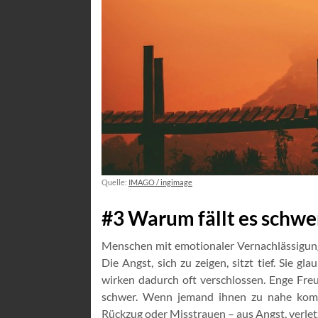
Quelle:
IMAGO / ingimage
#3 Warum fällt es schwer
Menschen mit emotionaler Vernachlässigungs
Die Angst, sich zu zeigen, sitzt tief. Sie g
wirken dadurch oft verschlossen. Enge Fre
schwer. Wenn jemand ihnen zu nahe kommt 
Rückzug oder Misstrauen – aus Angst, verlet