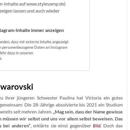
m-Inhalte auf www.stylevamp.de)
nzeigen lassen und auch wieder
tagram-Inhalte immer anzeigen
tanden, dass mir externe Inhalte angezeigt
n personenbezogene Daten an Instagram
ehr dazu in unseren
n
.
Swarovski
u ihrer jüngeren Schwester Paulina hat Victoria ein gutes
l gemeinsam: Die 28-Jährige absolvierte bis 2021 ein Studium
ereits seit mehren Jahren.
„Mag sein, dass der Name gewisse
 müssen wir selbst und uns vor allem selbst beweisen. Das
s bei anderen“
, erklärte sie einst gegenüber
Bild
.
Doch das