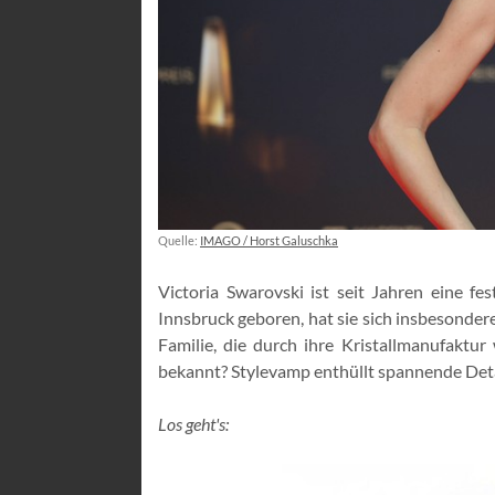
Quelle:
IMAGO / Horst Galuschka
Victoria Swarovski ist seit Jahren eine f
Innsbruck geboren, hat sie sich insbesonder
Familie, die durch ihre Kristallmanufaktu
bekannt? Stylevamp enthüllt spannende Detai
Los geht's: