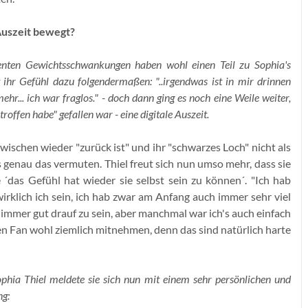
 Auszeit bewegt?
nten Gewichtsschwankungen haben wohl einen Teil zu Sophia's
t ihr Gefühl dazu folgendermaßen:
"..irgendwas ist in mir drinnen
hr... ich war fraglos." - doch dann ging es noch eine Weile weiter,
troffen habe" gefallen war - eine digitale Auszeit.
ischen wieder "zurück ist" und ihr "schwarzes Loch" nicht als
 genau das vermuten. Thiel freut sich nun umso mehr, dass sie
ie ´das Gefühl hat wieder sie selbst sein zu können´. "Ich hab
irklich ich sein, ich hab zwar am Anfang auch immer sehr viel
 immer gut drauf zu sein, aber manchmal war ich's auch einfach
ren Fan wohl ziemlich mitnehmen, denn das sind natürlich harte
a Thiel meldete sie sich nun mit einem sehr persönlichen und
ng: