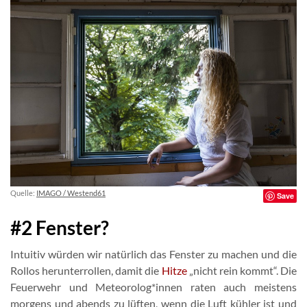
Quelle:
IMAGO / Westend61
Save
#2 Fenster?
Intuitiv würden wir natürlich das Fenster zu machen und die
Rollos herunterrollen, damit die
Hitze
„nicht rein kommt“. Die
Feuerwehr und Meteorolog*innen raten auch meistens
morgens und abends zu lüften, wenn die Luft kühler ist und