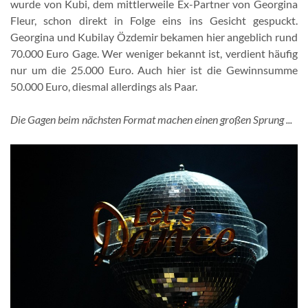
wurde von Kubi, dem mittlerweile Ex-Partner von Georgina
Fleur, schon direkt in Folge eins ins Gesicht gespuckt.
Georgina und Kubilay Özdemir bekamen hier angeblich rund
70.000 Euro Gage. Wer weniger bekannt ist, verdient häufig
nur um die 25.000 Euro. Auch hier ist die Gewinnsumme
50.000 Euro, diesmal allerdings als Paar.
Die Gagen beim nächsten Format machen einen großen Sprung ...