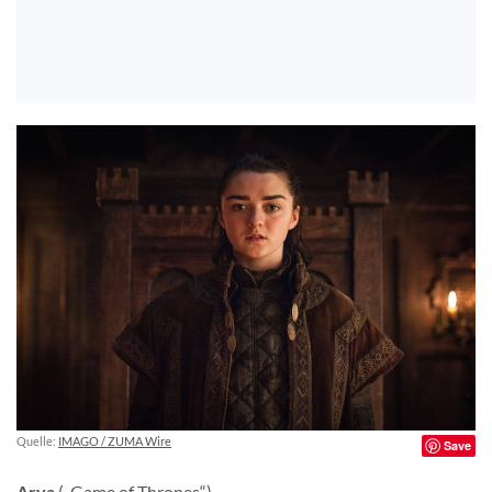
Quelle:
IMAGO / ZUMA Wire
Save
Arya
(„Game of Thrones“)