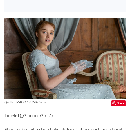
Quelle:
IMAGO / ZUMA Press
Save
Lorelei
(„Gilmore Girls“)
Eben hatten wir schon Luke als Inspiration, doch auch Lorelai