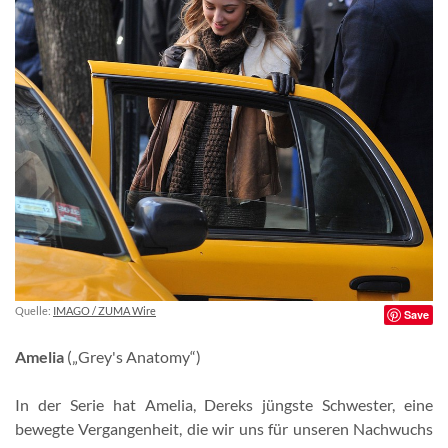
Quelle:
IMAGO / ZUMA Wire
Save
Amelia
(„Grey's Anatomy“)
In der Serie hat Amelia, Dereks jüngste Schwester, eine
bewegte Vergangenheit, die wir uns für unseren Nachwuchs