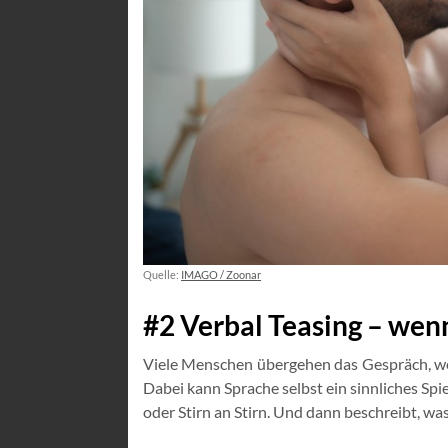
Quelle:
IMAGO / Zoonar
#2 Verbal Teasing – wen
Viele Menschen übergehen das Gespräch, wen
Dabei kann Sprache selbst ein sinnliches Spie
oder Stirn an Stirn. Und dann beschreibt, was 