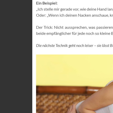
Ein Beispiel:
„Ich stelle mir gerade vor, wie deine Hand 
Oder: „Wenn ich deinen Nacken anschaue, kri
Der Trick: Nicht aussprechen, was passieren
beide empfänglicher für jede noch so kleine
Die nächste Technik geht noch leiser – sie läss