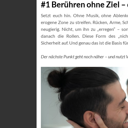
#1 Berühren ohne Ziel – 
Setzt euch hin. Ohne Musik, ohne Ablenk
erogene Zone zu streifen. Rücken, Arme, Sc
neugierig. Nicht, um ihn zu „erregen“ – s
danach die Rollen. Diese Form des „nich
Sicherheit auf. Und genau das ist die Basis fü
Der nächste Punkt geht noch näher – und nutzt 