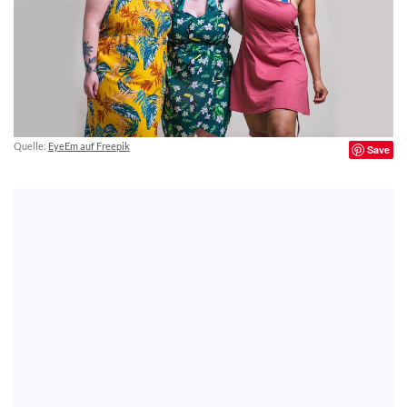
Quelle:
EyeEm auf Freepik
Save