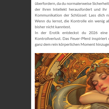
überfordern, da du normalerweise Sicherheit
der ihren Intellekt herausfordert und ihr
Kommunikation der Schlüssel: Lass dich n
Wenn du lernst, die Kontrolle ein wenig ab
bisher nicht kanntest.
In der Erotik entdeckst du 2026 ein
Kontrollverlust. Das Feuer-Pferd inspiriert
ganz dem rein körperlichen Moment hinzuge