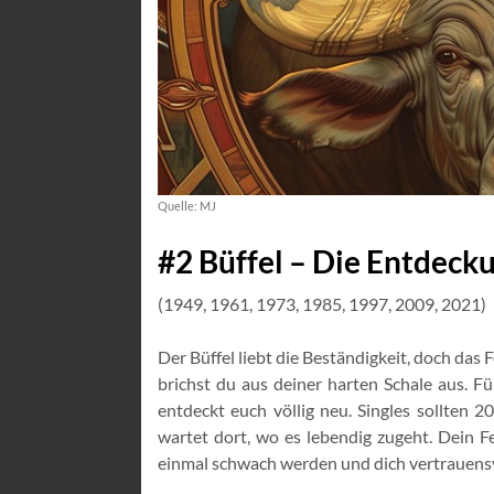
Quelle: MJ
#2 Büffel – Die Entdecku
(1949, 1961, 1973, 1985, 1997, 2009, 2021)
Der Büffel liebt die Beständigkeit, doch das 
brichst du aus deiner harten Schale aus. Fü
entdeckt euch völlig neu. Singles sollten 
wartet dort, wo es lebendig zugeht. Dein Fe
einmal schwach werden und dich vertrauensvo