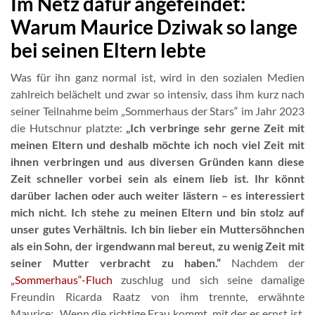
Im Netz dafür angefeindet:
Warum Maurice Dziwak so lange
bei seinen Eltern lebte
Was für ihn ganz normal ist, wird in den sozialen Medien
zahlreich belächelt und zwar so intensiv, dass ihm kurz nach
seiner Teilnahme beim „Sommerhaus der Stars“ im Jahr 2023
die Hutschnur platzte:
„Ich verbringe sehr gerne Zeit mit
meinen Eltern und deshalb möchte ich noch viel Zeit mit
ihnen verbringen und aus diversen Gründen kann diese
Zeit schneller vorbei sein als einem lieb ist. Ihr könnt
darüber lachen oder auch weiter lästern – es interessiert
mich nicht. Ich stehe zu meinen Eltern und bin stolz auf
unser gutes Verhältnis. Ich bin lieber ein Muttersöhnchen
als ein Sohn, der irgendwann mal bereut, zu wenig Zeit mit
seiner Mutter verbracht zu haben.“
Nachdem der
„Sommerhaus“-Fluch
zuschlug und sich seine damalige
Freundin Ricarda Raatz von ihm trennte, erwähnte
Maurice: „Wenn die richtige Frau kommt, mit der es ernst ist,