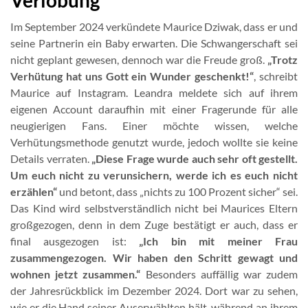
Verlobung
Im September 2024 verkündete Maurice Dziwak, dass er und
seine Partnerin ein Baby erwarten. Die Schwangerschaft sei
nicht geplant gewesen, dennoch war die Freude groß.
„Trotz
Verhütung hat uns Gott ein Wunder geschenkt!“
, schreibt
Maurice auf Instagram. Leandra meldete sich auf ihrem
eigenen Account daraufhin mit einer Fragerunde für alle
neugierigen Fans. Einer möchte wissen, welche
Verhütungsmethode genutzt wurde, jedoch wollte sie keine
Details verraten.
„Diese Frage wurde auch sehr oft gestellt.
Um euch nicht zu verunsichern, werde ich es euch nicht
erzählen“
und betont, dass „nichts zu 100 Prozent sicher“ sei.
Das Kind wird selbstverständlich nicht bei Maurices Eltern
großgezogen, denn in dem Zuge bestätigt er auch, dass er
final ausgezogen ist:
„Ich bin mit meiner Frau
zusammengezogen. Wir haben den Schritt gewagt und
wohnen jetzt zusammen.“
Besonders auffällig war zudem
der Jahresrückblick im Dezember 2024. Dort war zu sehen,
wie er die Hand seiner Auserwählten hält, während an ihrem