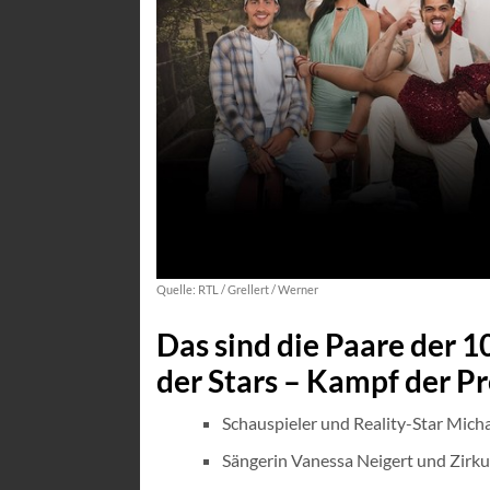
Quelle: RTL / Grellert / Werner
Das sind die Paare der 
der Stars – Kampf der P
Schauspieler und Reality-Star Mich
Sängerin Vanessa Neigert und Zirku