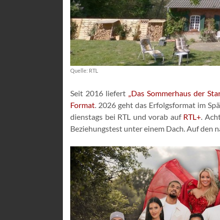
Quelle: RTL
Seit 2016 liefert
„Das Sommerhaus der Star
Format
. 2026 geht das Erfolgsformat im Spä
dienstags bei RTL und vorab auf
RTL+
. Ach
Beziehungstest unter einem Dach. Auf den näc