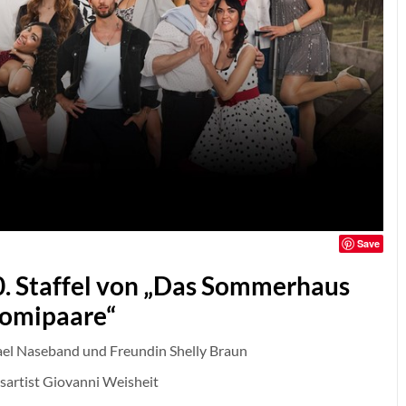
Save
10. Staffel von „Das Sommerhaus
romipaare“
ael Naseband und Freundin Shelly Braun
sartist Giovanni Weisheit