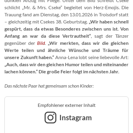
dunklen Anzug mit Fliege. Unter dem Bild schreibt Cseke
schlicht „Mr. & Mrs. Cseke“ begleitet von Herz-Emojis. Die
Trauung fand am Dienstag, den 13.01.2026 in Troisdorf statt
– gleichzeitig mit Csekes 38. Geburtstag.
„Wir haben schnell
gespürt, dass da etwas Besonderes zwischen uns ist. Von
Anfang an war da diese Vertrautheit“
, sagt der Tänzer
gegenüber der
Bild
.
„Wir merkten, dass wir die gleichen
Werte teilen und ähnliche Wünsche und Träume für
unsere Zukunft haben.“
Anna-Lena lobt seine liebevolle Art:
„Auch, dass wir den gleichen Humor teilen und miteinander
lachen können.“ Die große Feier folgt im nächsten Jahr.
Das nächste Paar hat gemeinsam schon Kinder:
Empfohlener externer Inhalt
Instagram