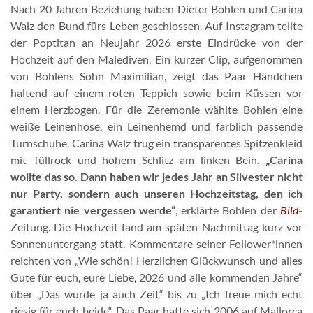
Nach 20 Jahren Beziehung haben Dieter Bohlen und Carina
Walz den Bund fürs Leben geschlossen. Auf Instagram teilte
der Poptitan an Neujahr 2026 erste Eindrücke von der
Hochzeit auf den Malediven. Ein kurzer Clip, aufgenommen
von Bohlens Sohn Maximilian, zeigt das Paar Händchen
haltend auf einem roten Teppich sowie beim Küssen vor
einem Herzbogen. Für die Zeremonie wählte Bohlen eine
weiße Leinenhose, ein Leinenhemd und farblich passende
Turnschuhe. Carina Walz trug ein transparentes Spitzenkleid
mit Tüllrock und hohem Schlitz am linken Bein.
„Carina
wollte das so. Dann haben wir jedes Jahr an Silvester nicht
nur Party, sondern auch unseren Hochzeitstag, den ich
garantiert nie vergessen werde“
, erklärte Bohlen der
Bild
-
Zeitung. Die Hochzeit fand am späten Nachmittag kurz vor
Sonnenuntergang statt. Kommentare seiner Follower*innen
reichten von „Wie schön! Herzlichen Glückwunsch und alles
Gute für euch, eure Liebe, 2026 und alle kommenden Jahre“
über „Das wurde ja auch Zeit“ bis zu „Ich freue mich echt
riesig für euch beide“. Das Paar hatte sich 2006 auf Mallorca