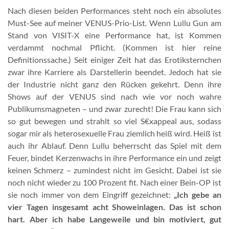
Nach diesen beiden Performances steht noch ein absolutes
Must-See auf meiner VENUS-Prio-List. Wenn Lullu Gun am
Stand von VISIT-X eine Performance hat, ist Kommen
verdammt nochmal Pflicht. (Kommen ist hier reine
Definitionssache.) Seit einiger Zeit hat das Erotiksternchen
zwar ihre Karriere als Darstellerin beendet. Jedoch hat sie
der Industrie nicht ganz den Rücken gekehrt. Denn ihre
Shows auf der VENUS sind nach wie vor noch wahre
Publikumsmagneten – und zwar zurecht! Die Frau kann sich
so gut bewegen und strahlt so viel S€xappeal aus, sodass
sogar mir als heterosexuelle Frau ziemlich heiß wird. Heiß ist
auch ihr Ablauf. Denn Lullu beherrscht das Spiel mit dem
Feuer, bindet Kerzenwachs in ihre Performance ein und zeigt
keinen Schmerz – zumindest nicht im Gesicht. Dabei ist sie
noch nicht wieder zu 100 Prozent fit. Nach einer Bein-OP ist
sie noch immer von dem Eingriff gezeichnet:
„Ich gebe an
vier Tagen insgesamt acht Showeinlagen. Das ist schon
hart. Aber ich habe Langeweile und bin motiviert, gut