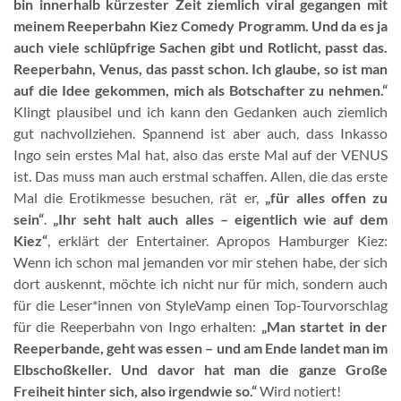
bin innerhalb kürzester Zeit ziemlich viral gegangen mit
meinem Reeperbahn Kiez Comedy Programm. Und da es ja
auch viele schlüpfrige Sachen gibt und Rotlicht, passt das.
Reeperbahn, Venus, das passt schon. Ich glaube, so ist man
auf die Idee gekommen, mich als Botschafter zu nehmen.“
Klingt plausibel und ich kann den Gedanken auch ziemlich
gut nachvollziehen. Spannend ist aber auch, dass Inkasso
Ingo sein erstes Mal hat, also das erste Mal auf der VENUS
ist. Das muss man auch erstmal schaffen. Allen, die das erste
Mal die Erotikmesse besuchen, rät er,
„für alles offen zu
sein“
.
„Ihr seht halt auch alles – eigentlich wie auf dem
Kiez“
, erklärt der Entertainer. Apropos Hamburger Kiez:
Wenn ich schon mal jemanden vor mir stehen habe, der sich
dort auskennt, möchte ich nicht nur für mich, sondern auch
für die Leser*innen von StyleVamp einen Top-Tourvorschlag
für die Reeperbahn von Ingo erhalten:
„Man startet in der
Reeperbande, geht was essen – und am Ende landet man im
Elbschoßkeller. Und davor hat man die ganze Große
Freiheit hinter sich, also irgendwie so.“
Wird notiert!