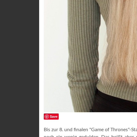
Save
Bis zur 8. und finalen "Game of Thrones"-St
noch ein wenig gedulden. Das heißt aber n