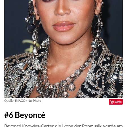
Quelle:
IMAGO / NurPhoto
Save
#6 Beyoncé
Beyoncé Knowles-Carter, die Ikone der Popmusik, wurde am